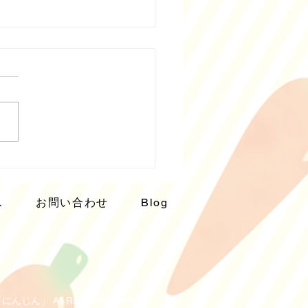
きうどんの終了について
冬季限定メニューの豆乳鍋焼
どん、白湯鍋焼きうどんです
在庫が無くなり次第今季の提
終了いたします。
ス
お問い合わせ
Blog
じん」 All Rights Reserved.