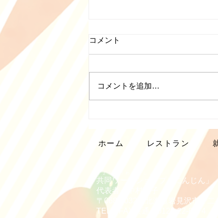
５月営業日について
コメント
５月の営業日は通常通りです。第
二木曜日、日曜日、祝日、奇数土
曜日は休業です。 第二・第四土
コメントを追加…
曜日はカレーの日営業をします。
ホーム
レストラン
きょうどうわーくしょっぷ
共同ワークショップ「にんじん」
代表者：中村久子
〒068-0032 北海道岩見沢市十二条
TEL・FAX共通：0126-22-8374