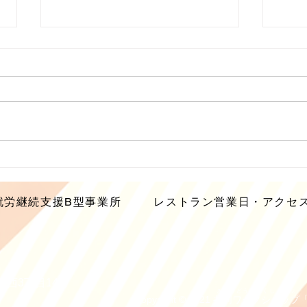
4月の営業について
鍋焼
４月の営業日は、祝祭日（２９
現在
日）と第二木曜日（９日）を除い
きう
た月～金のランチタイムに加え
が、
て、１１日、２５日の第二・第四
供を
土曜日はカレーの日の営業をいた
します。 どうぞよろしくお願い
いたします。
就労継続支援B型事業所
レストラン営業日・アクセ
西3丁目14-2
きょうどうわーくしょっぷ
Copyright © 2021 共同ワークショップ「にん