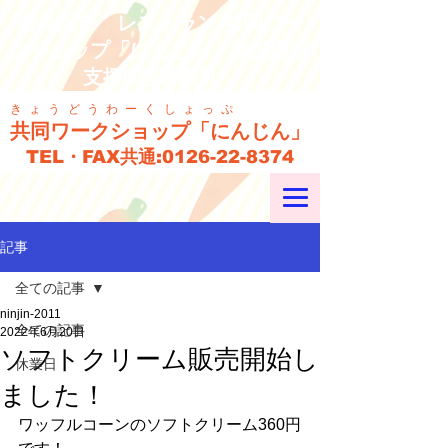
岩見沢市 レストラン 共同ワー
クショップ「にんじん」就労継続
支援B型事業所
きょうどうわーくしょっぷ
共同ワークショップ「にんじん」
TEL・FAX共通:
0126-22-8374
記事
全ての記事
ninjin-2011
全ての記事
2022年6月20日
ソフトクリーム販売開始し
休業日
ました！
ワッフルコーンのソフトクリーム360円