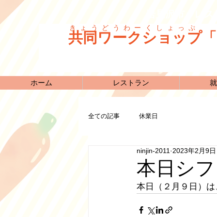
岩見沢市 レス
きょうどうわーくしょっぷ
共同ワークショップ「
ホーム
レストラン
就
全ての記事
休業日
ninjin-2011
2023年2月9日
本日シフ
本日（２月９日）は