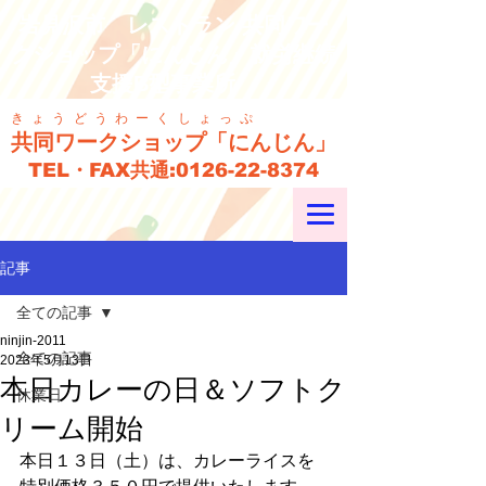
岩見沢市 レストラン 共同ワー
クショップ「にんじん」就労継続
支援B型事業所
きょうどうわーくしょっぷ
共同ワークショップ「にんじん」
TEL・FAX共通:
0126-22-8374
記事
全ての記事
ninjin-2011
全ての記事
2023年5月13日
本日カレーの日＆ソフトク
休業日
リーム開始
本日１３日（土）は、カレーライスを