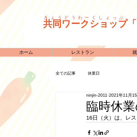
岩見沢市 レス
きょうどうわーくしょっぷ
共同ワークショップ「
ホーム
レストラン
就
全ての記事
休業日
ninjin-2011
2021年11月1
臨時休業
16日（火）は、レ