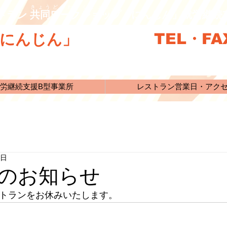
きょうどうわーくしょっぷ
トラン 共同ワークショップ「にんじん」就労継
TEL・FAX
にんじん」
労継続支援B型事業所
レストラン営業日・アク
5日
のお知らせ
ストランをお休みいたします。