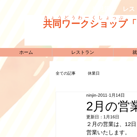
岩見沢市 レス
きょうどうわーくしょっぷ
共同ワークショップ「
ホーム
レストラン
就
全ての記事
休業日
ninjin-2011
1月14日
2月の営
更新日：
1月16日
２月の営業は、12日
営業いたします。