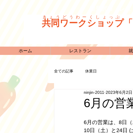
岩見沢市 レス
きょうどうわーくしょっぷ
共同ワークショップ「
ホーム
レストラン
就
全ての記事
休業日
ninjin-2011
2023年6月2日
6月の営
6月の営業は、8日
10日（土）と24日